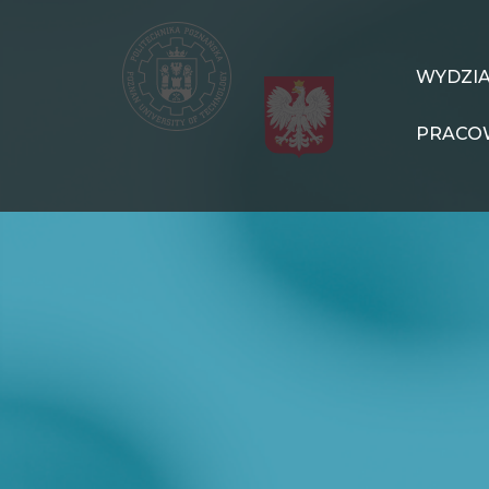
Przejdź
do
treści
WIT
WYDZI
Navigation
PRACO
PL