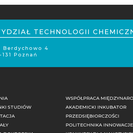
PKA
ILE
YDZIAŁ TECHNOLOGII CHEMICZ
l. Berdychowo 4
-131 Poznań
NIA
WSPÓŁPRACA MIĘDZYNAR
NKI STUDIÓW
AKADEMICKI INKUBATOR
TACJA
PRZEDSIĘBIORCZOŚCI
AŁY
POLITECHNIKA INNOWACJ