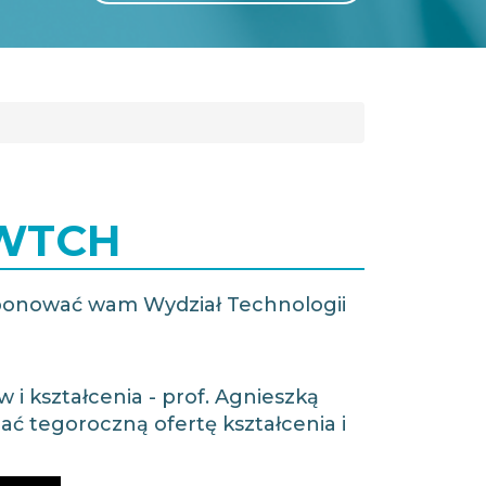
GLI
SH
 WTCH
roponować wam Wydział Technologii
i kształcenia - prof. Agnieszką
nać tegoroczną ofertę kształcenia i