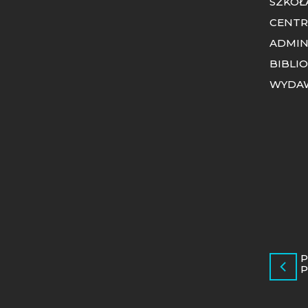
SZKOŁ
CENTR
ADMIN
BIBLI
WYDA
P
P