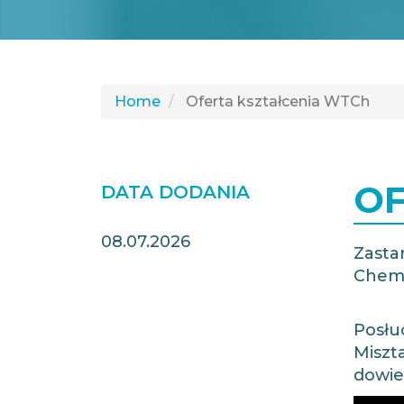
Home
Oferta kształcenia WTCh
OF
DATA DODANIA
08.07.2026
Zasta
Chemi
Posłu
Miszta
dowied