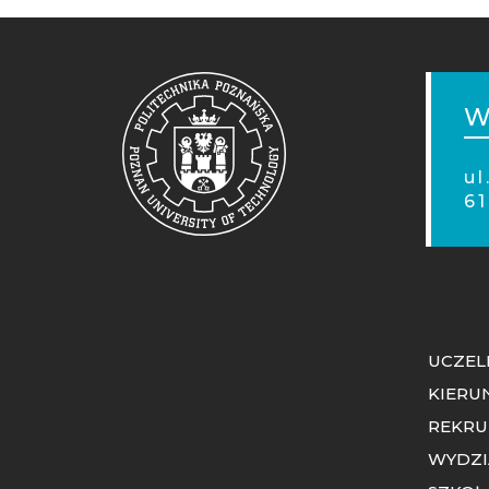
STO
MOB
W
u
61
UCZEL
KIERU
REKRU
WYDZI