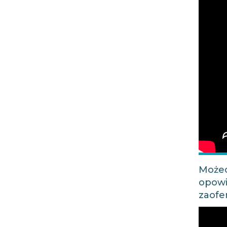
Możec
opowi
zaofe