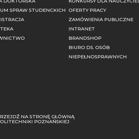
A DOKTORSKA
KONKURSY DLA NAUCZYCIEL
UM SPRAW STUDENCKICH
OFERTY PRACY
ISTRACJA
ZAMÓWIENIA PUBLICZNE
OTEKA
INTRANET
WNICTWO
BRANDSHOP
BIURO DS. OSÓB
NIEPEŁNOSPRAWNYCH
RZEJDŹ NA STRONĘ GŁÓWNĄ
OLITECHNIKI POZNAŃSKIEJ