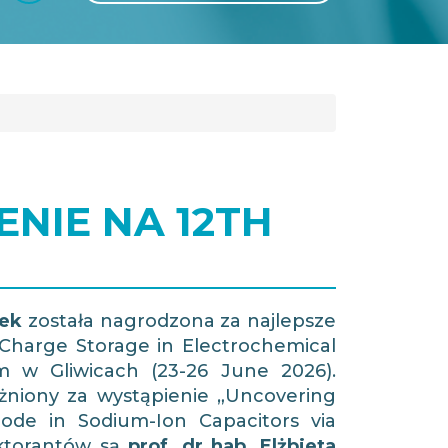
GLI
SH
NIE NA 12TH
mek
została nagrodzona za najlepsze
Charge Storage in Electrochemical
w Gliwicach (23-26 June 2026).
żniony za wystąpienie „Uncovering
de in Sodium-Ion Capacitors via
ktorantów są
prof. dr hab. Elżbieta