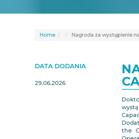
Home
Nagroda za wystąpienie n
NA
DATA DODANIA
C
29.06.2026
Dokto
wystą
Capac
Doda
the C
Opera