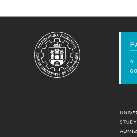
STO
MOB
F
4
6
UNIVE
STUDY
ADMIS