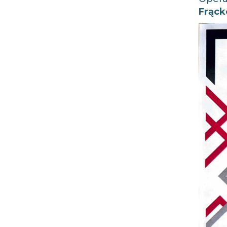
Frąck