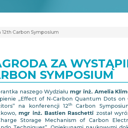
a 12th Carbon Symposium
GRODA ZA WYSTĄPIE
ARBON SYMPOSIUM
rantka naszego Wydziału
mgr inż. Amelia Kli
pienie „Effect of N-Carbon Quantum Dots on 
th
itors” na konferencji 12
Carbon Symposium 
tkowo,
mgr inż. Bastien Raschetti
został wyró
harge Storage Mechanism of Carbon Electro
ndo Techniques”. Opiekunami naukowymi do