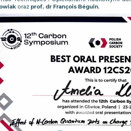
owiak
oraz
prof. dr François Béguin
.