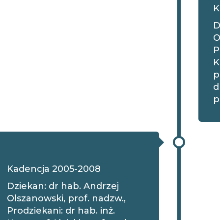
K
D
O
P
K
p
d
p
Kadencja 2005-2008
Dziekan: dr hab. Andrzej
Olszanowski, prof. nadzw.,
Prodziekani: dr hab. inż.