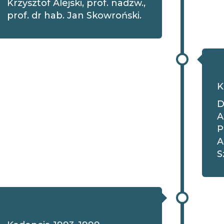
Krzysztof Alejski, prof. nadzw.,
prof. dr hab. Jan Skowroński.
K
D
A
P
A
S