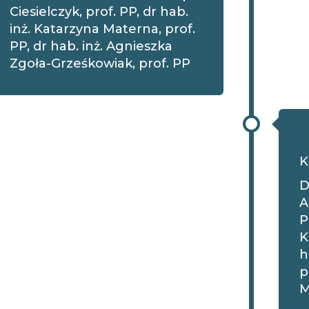
Ciesielczyk, prof. PP, dr hab.
inż. Katarzyna Materna, prof.
PP, dr hab. inż. Agnieszka
Zgoła-Grześkowiak, prof. PP
K
D
A
P
K
h
p
M