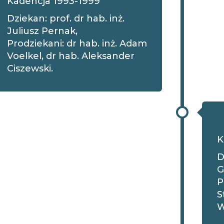
Kadencja 1993-1999
Dziekan: prof. dr hab. inż.
Juliusz Pernak,
Prodziekani: dr hab. inż. Adam
Voelkel, dr hab. Aleksander
Ciszewski.
K
D
G
P
S
W