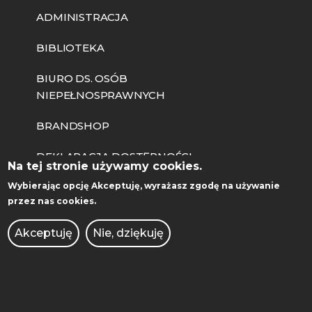
ADMINISTRACJA
BIBLIOTEKA
BIURO DS. OSÓB
NIEPEŁNOSPRAWNYCH
BRANDSHOP
DEKLARACJA DOSTĘPNOŚCI
Na tej stronie używamy cookies.
Wybierając opcję
Akceptuję
, wyrażasz zgodę na używanie
KIERUNKI STUDIÓW
przez nas cookies.
KONKURSY DLA NAUCZYCIELI
Akceptuję
Nie, dziękuję
OCHRONA DANYCH
OSOBOWYCH
OFERTY PRACY