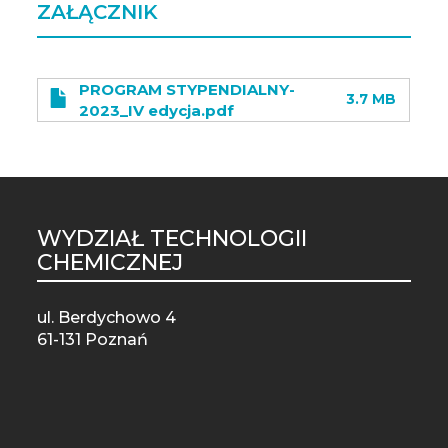
ZAŁĄCZNIK
PROGRAM STYPENDIALNY-
3.7 MB
2023_IV edycja.pdf
WYDZIAŁ TECHNOLOGII
ST
CHEMICZNEJ
MO
ul. Berdychowo 4
61-131 Poznań