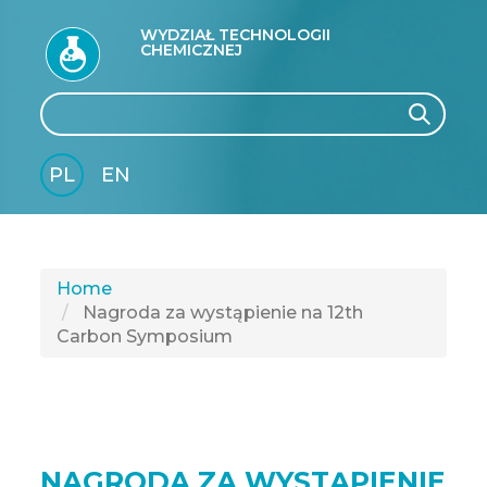
WYDZIAŁ TECHNOLOGII
CHEMICZNEJ
Search
Search
PL
EN
GLI
SH
Home
Nagroda za wystąpienie na 12th
Carbon Symposium
NAGRODA ZA WYSTĄPIENIE