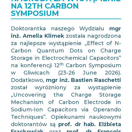
NA 12TH CARBON
SYMPOSIUM
Doktorantka naszego Wydziału
mgr
inż. Amelia Klimek
została nagrodzona
za najlepsze wystąpienie „Effect of N-
Carbon Quantum Dots on Charge
Storage in Electrochemical Capacitors”
th
na konferencji 12
Carbon Symposium
w Gliwicach (23-26 June 2026).
Dodatkowo,
mgr inż. Bastien Raschetti
został wyróżniony za wystąpienie
„Uncovering the Charge Storage
Mechanism of Carbon Electrode in
Sodium-Ion Capacitors via Operando
Techniques”. Opiekunami naukowymi
doktorantów są
prof. dr hab. Elżbieta
Frąckowiak
oraz
prof. dr François