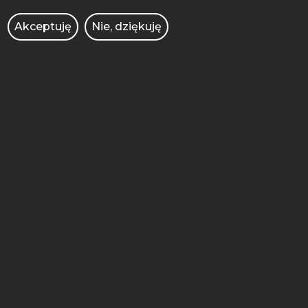
ADMINISTRACJA
Akceptuję
Nie, dziękuję
BIBLIOTEKA
BIURO DS. OSÓB
NIEPEŁNOSPRAWNYCH
BRANDSHOP
DEKLARACJA DOSTĘPNOŚCI
KIERUNKI STUDIÓW
KONKURSY DLA NAUCZYCIELI
OCHRONA DANYCH
OSOBOWYCH
OFERTY PRACY