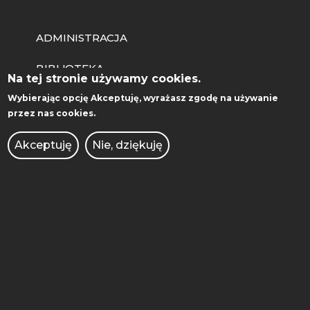
ADMINISTRACJA
BIBLIOTEKA
Na tej stronie używamy cookies.
BIURO DS. OSÓB
Wybierając opcję
Akceptuję
, wyrażasz zgodę na używanie
przez nas cookies.
NIEPEŁNOSPRAWNYCH
Akceptuję
Nie, dziękuję
BRANDSHOP
DEKLARACJA DOSTĘPNOŚCI
KIERUNKI STUDIÓW
KONKURSY DLA NAUCZYCIELI
OCHRONA DANYCH
OSOBOWYCH