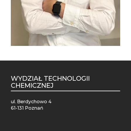
WYDZIAŁ TECHNOLOGII
ST
CHEMICZNEJ
MO
ul. Berdychowo 4
61-131 Poznań