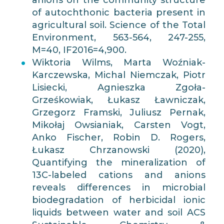
anions on the community structure
of autochthonic bacteria present in
agricultural soil. Science of the Total
Environment, 563-564, 247-255,
M=40, IF2016=4,900.
Wiktoria Wilms, Marta Woźniak-
Karczewska, Michal Niemczak, Piotr
Lisiecki, Agnieszka Zgoła-
Grześkowiak, Łukasz Ławniczak,
Grzegorz Framski, Juliusz Pernak,
Mikołaj Owsianiak, Carsten Vogt,
Anko Fischer, Robin D. Rogers,
Łukasz Chrzanowski (2020),
Quantifying the mineralization of
13C-labeled cations and anions
reveals differences in microbial
biodegradation of herbicidal ionic
liquids between water and soil ACS