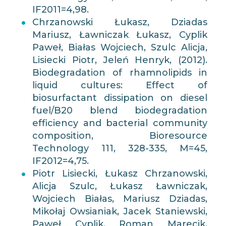
IF2011=4,98.
Chrzanowski Łukasz, Dziadas
Mariusz, Ławniczak Łukasz, Cyplik
Paweł, Białas Wojciech, Szulc Alicja,
Lisiecki Piotr, Jeleń Henryk, (2012).
Biodegradation of rhamnolipids in
liquid cultures: Effect of
biosurfactant dissipation on diesel
fuel/B20 blend biodegradation
efficiency and bacterial community
composition, Bioresource
Technology 111, 328-335, M=45,
IF2012=4,75.
Piotr Lisiecki, Łukasz Chrzanowski,
Alicja Szulc, Łukasz Ławniczak,
Wojciech Białas, Mariusz Dziadas,
Mikołaj Owsianiak, Jacek Staniewski,
Paweł Cyplik, Roman Marecik,