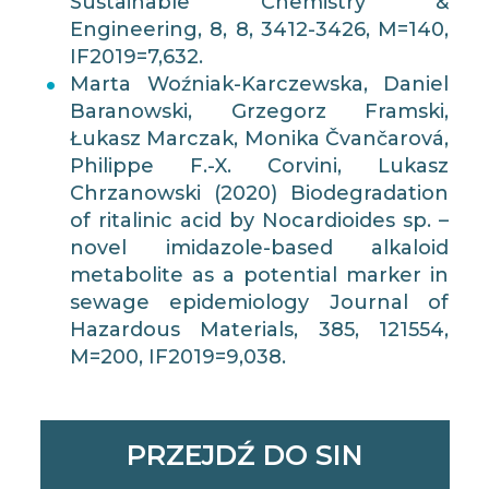
Sustainable Chemistry &
Engineering, 8, 8, 3412-3426, M=140,
IF2019=7,632.
Marta Woźniak-Karczewska, Daniel
Baranowski, Grzegorz Framski,
Łukasz Marczak, Monika Čvančarová,
Philippe F.-X. Corvini, Lukasz
Chrzanowski (2020) Biodegradation
of ritalinic acid by Nocardioides sp. –
novel imidazole-based alkaloid
metabolite as a potential marker in
sewage epidemiology Journal of
Hazardous Materials, 385, 121554,
M=200, IF2019=9,038.
PRZEJDŹ DO SIN