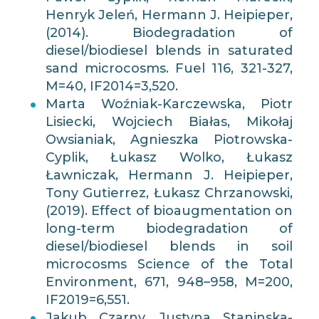
Henryk Jeleń, Hermann J. Heipieper,
(2014). Biodegradation of
diesel/biodiesel blends in saturated
sand microcosms. Fuel 116, 321-327,
M=40, IF2014=3,520.
Marta Woźniak-Karczewska, Piotr
Lisiecki, Wojciech Białas, Mikołaj
Owsianiak, Agnieszka Piotrowska-
Cyplik, Łukasz Wolko, Łukasz
Ławniczak, Hermann J. Heipieper,
Tony Gutierrez, Łukasz Chrzanowski,
(2019). Effect of bioaugmentation on
long-term biodegradation of
diesel/biodiesel blends in soil
microcosms Science of the Total
Environment, 671, 948–958, M=200,
IF2019=6,551.
Jakub Czarny, Justyna Staninska-