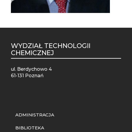
WYDZIAŁ TECHNOLOGII
ST
CHEMICZNEJ
MO
ul. Berdychowo 4
61-131 Poznań
ADMINISTRACJA
BIBLIOTEKA